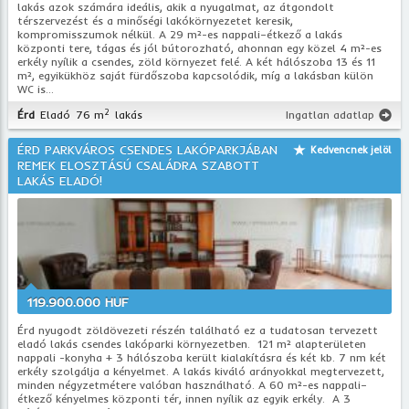
lakás azok számára ideális, akik a nyugalmat, az átgondolt
térszervezést és a minőségi lakókörnyezetet keresik,
kompromisszumok nélkül. A 29 m²-es nappali–étkező a lakás
központi tere, tágas és jól bútorozható, ahonnan egy közel 4 m²-es
erkély nyílik a csendes, zöld környezet felé. A két hálószoba 13 és 11
m², egyikükhöz saját fürdőszoba kapcsolódik, míg a lakásban külön
WC is...
2
Érd
Eladó
76 m
lakás
Ingatlan adatlap
ÉRD PARKVÁROS CSENDES LAKÓPARKJÁBAN
Kedvencnek jelöl
REMEK ELOSZTÁSÚ CSALÁDRA SZABOTT
LAKÁS ELADÓ!
119.900.000 HUF
Érd nyugodt zöldövezeti részén található ez a tudatosan tervezett
eladó lakás csendes lakóparki környezetben. 121 m² alapterületen
nappali -konyha + 3 hálószoba került kialakításra és két kb. 7 nm két
erkély szolgálja a kényelmet. A lakás kiváló arányokkal megtervezett,
minden négyzetmétere valóban használható. A 60 m²-es nappali–
étkező kényelmes központi tér, innen nyílik az egyik erkély. A 3