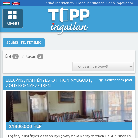
Eladná ingatlanát?
Eladó ingatlanok
Kiadó ingatlanok
MENÜ
SZŰRÉSI FELTÉTELEK
Érd
2
lakás
2
ELEGÁNS, NAPFÉNYES OTTHON NYUGODT,
Kedvencnek jelöl
ZÖLD KÖRNYEZETBEN
81.900.000 HUF
Elegáns, napfényes otthon nyugodt, zöld környezetben Ez a 3 szobás