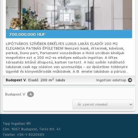
700.000.000 HUF
LIPÓTVÁROS SZÍVÉBEN ERKÉLYES LUXUS LAKÁS ELADÓ! 200 M2
ELEGANCIA PATINÁS ÉPÜLETBEN! Nemzeti bank, éttermek, kávézok,
parkok, Duna part, Parlament vonzásában a Hold utcában kínáljuk
megvételre ezt a 200 m2-es erkélyes exkluzív ingatlan. A liftes
társasház kitűnő állapotú, karban tartott. A ház szélén található
lakásnak csak egy oldalon van szomszédja – az épületben többnyire
ügyvédi és könyvelőirodák működnek. A III. emelei lakásban a párizsi...
2
Budapest V.
Eladó
200 m
lakás
Ingatlan adatlap
Budapest V.
4
Tipp Ingatlan Kft
Cím: 1067 Budapest, Teréz Krt. 41.
Telefon: +36-1-3020565