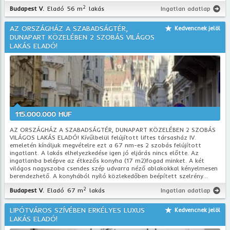
2
Budapest V.
Eladó
56 m
lakás
Ingatlan adatlap
AZ ORSZÁGHÁZ A SZABADSÁGTÉR,
Kedvencnek jelöl
DUNAPART KÖZELÉBEN 2 SZOBÁS VILÁGOS
LAKÁS ELADÓ!
115.000.000 HUF
AZ ORSZÁGHÁZ A SZABADSÁGTÉR, DUNAPART KÖZELÉBEN 2 SZOBÁS
VILÁGOS LAKÁS ELADÓ! Kívűlbelül felújított liftes társasház IV.
emeletén kínáljuk megvételre ezt a 67 nm-es 2 szobás felújított
ingatlant. A lakás elhelyezkedése igen jó eljárás nincs előtte. Az
ingatlanba belépve az étkezős konyha (17 m2)fogad minket. A két
világos nagyszoba csendes szép udvarra néző ablakokkal kényelmesen
berendezhető. A konyhából nyíló közlekedőben beépített szelrény...
2
Budapest V.
Eladó
67 m
lakás
Ingatlan adatlap
LIPÓTVÁROS SZÍVÉBEN ERKÉLYES LUXUS
Kedvencnek jelöl
LAKÁS ELADÓ!