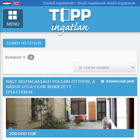
Eladná ingatlanát?
Eladó ingatlanok
Kiadó ingatlanok
MENÜ
SZŰRÉSI FELTÉTELEK
Budapest V.
4
NAGY BELMAGASSÁGÚ POLGÁRI OTTHON, A
Kedvencnek jelöl
NÁDOR UTCA EGYIK RENDEZETT
ÉPÜLETÉBEN!
200.000 EUR