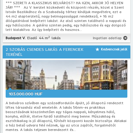
*** SZERETI A KLASSZIKUS BELVÁROST? HA IGEN, AKKOR JÓ HELYEN
JÁR! *** Az V. kerület közkedvelt és központi részén, közel a Szent
István Bazilikához és a Szabadság térhez kínáljuk megvételre, ezt a
44 m2 alapterületű, nagy belmagassággal rendelkező, + 16 m2
állógalériával beépített lakást. Az alsó szinten található a nappali és
egy hálószoba. A galéria szinten pedig, egy hálószoba és egy dolgozó
lett kialakítva. Az így beépített és hasznos...
2
Budapest V.
Eladó
44 m
lakás
Ingatlan adatlap
2 SZOBÁS CSENDES LAKÁS A FERENCIEK
Kedvencnek jelöl
TERÉNÉL
103.000.000 HUF
A belváros szívében egy századfordulón épült, jó állapotú rendezett
liftes társasház első emeletén. A lakás 56nm-es praktikus
beosztásának köszönhetően egy tágas nappali, kényelmes háló,
konyha, előtér, illetve fürdő található meg benne. Műszakilag és
esztétikailag is jó állapotú, fűtését központi kazán biztosítja. Ablakai
a ház belső udvara felé néznek, így az utca zajától, forgalmától
mentes. A lakás teljesen berendezett és...