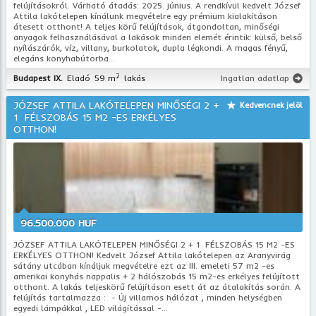
felújításokról. Várható átadás: 2025. június. A rendkívül kedvelt József
Attila lakótelepen kínálunk megvételre egy prémium kialakításon
átesett otthont! A teljes körű felújítások, átgondoltan, minőségi
anyagok felhasználásával a lakások minden elemét érintik: külső, belső
nyílászárók, víz, villany, burkolatok, dupla légkondi. A magas fényű,
elegáns konyhabútorba...
2
Budapest IX.
Eladó
59 m
lakás
Ingatlan adatlap
JÓZSEF ATTILA LAKÓTELEPEN MINŐSÉGI 2 +
Kedvencnek jelöl
1 FÉLSZOBÁS 15 M2 -ES ERKÉLYES
OTTHON!
96.500.000 HUF
JÓZSEF ATTILA LAKÓTELEPEN MINŐSÉGI 2 + 1 FÉLSZOBÁS 15 M2 -ES
ERKÉLYES OTTHON! Kedvelt József Attila lakótelepen az Aranyvirág
sátány utcában kínáljuk megvételre ezt az III. emeleti 57 m2 -es
amerikai konyhás nappalis + 2 hálószobás 15 m2-es erkélyes felújított
otthont. A lakás teljeskörű felújításon esett át az átalakítás során. A
felújítás tartalmazza : - Új villamos hálózat , minden helységben
egyedi lámpákkal , LED világítással -...