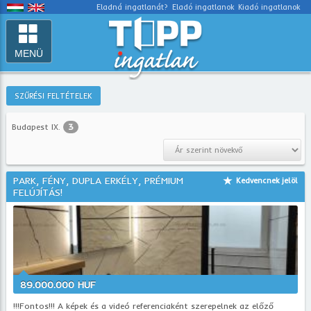
Eladná ingatlanát?
Eladó ingatlanok
Kiadó ingatlanok
MENÜ
SZŰRÉSI FELTÉTELEK
Budapest IX.
3
PARK, FÉNY, DUPLA ERKÉLY, PRÉMIUM
Kedvencnek jelöl
FELÚJÍTÁS!
89.000.000 HUF
!!!Fontos!!! A képek és a videó referenciaként szerepelnek az előző