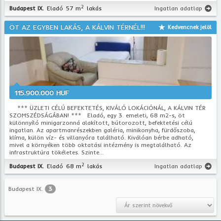
2
Budapest IX.
Eladó
57 m
lakás
Ingatlan adatlap
ÖT AZ EGYBEN LAKÁS, A KÁLVIN TÉRNÉL!!!
Kedvencnek jelöl
115.900.000 HUF
*** ÜZLETI CÉLÚ BEFEKTETÉS, KIVÁLÓ LOKÁCIÓNÁL, A KÁLVIN TÉR
SZOMSZÉDSÁGÁBAN! *** Eladó, egy 3. emeleti, 68 m2-s, öt
különnyíló minigarzonná alakított, bútorozott, befektetési célú
ingatlan. Az apartmanrészekben galéria, minikonyha, fürdőszoba,
klíma, külön víz- és villanyóra található. Kiválóan bérbe adható,
mivel a környéken több oktatási intézmény is megtalálható. Az
infrastruktúra tökéletes. Szinte...
2
Budapest IX.
Eladó
68 m
lakás
Ingatlan adatlap
Budapest IX.
3