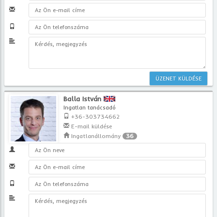
Balla István
Ingatlan tanácsadó
+36-303734662
E-mail küldése
Ingatlanállomány
36