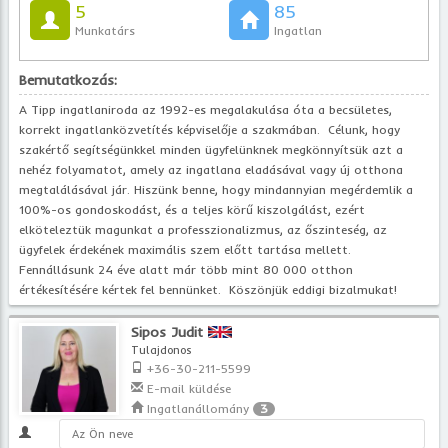
5
85
Munkatárs
Ingatlan
Bemutatkozás:
A Tipp ingatlaniroda az 1992-es megalakulása óta a becsületes,
korrekt ingatlanközvetítés képviselője a szakmában. Célunk, hogy
szakértő segítségünkkel minden ügyfelünknek megkönnyítsük azt a
nehéz folyamatot, amely az ingatlana eladásával vagy új otthona
megtalálásával jár. Hiszünk benne, hogy mindannyian megérdemlik a
100%-os gondoskodást, és a teljes körű kiszolgálást, ezért
elköteleztük magunkat a professzionalizmus, az őszinteség, az
ügyfelek érdekének maximális szem előtt tartása mellett.
Fennállásunk 24 éve alatt már több mint 80 000 otthon
értékesítésére kértek fel bennünket. Köszönjük eddigi bizalmukat!
Sipos Judit
Tulajdonos
+36-30-211-5599
E-mail küldése
Ingatlanállomány
3