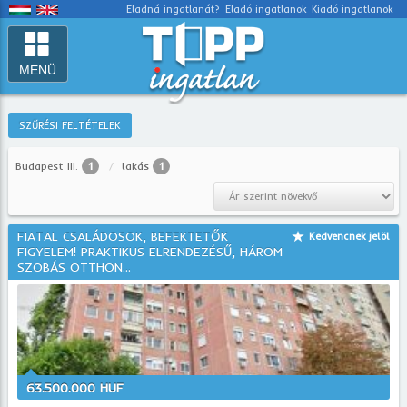
Eladná ingatlanát?
Eladó ingatlanok
Kiadó ingatlanok
MENÜ
SZŰRÉSI FELTÉTELEK
Budapest III.
1
lakás
1
FIATAL CSALÁDOSOK, BEFEKTETŐK
Kedvencnek jelöl
FIGYELEM! PRAKTIKUS ELRENDEZÉSŰ, HÁROM
SZOBÁS OTTHON...
63.500.000 HUF