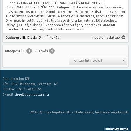
*** AZONNAL KÖLTÖZHETŐ PANELLAKÁS BÉKÁSMEGYER
LEGKEDVELTEBB RÉSZÉN! *** Budapest III. kerületének csendes részén,
a Zsirai Miklós utcában eladó egy 51 m²-es, jó elosztású, 1 nagy szoba
+ 2 félszoba kialakítású lakás. A lakás a 10 emeletes, liftes társasház
6. emeletén található, két lift biztosítja a kényelmes közlekedést.
Délnyugati tájolásának köszönhetően világos, napfényes, ablakai
csendes utcára néznek, szabad kilátással. Az...
2
Budapest III.
Eladó
51 m
lakás
Ingatlan adatlap
Budapest III.
1
lakás
1
Tipp Ingatlan Kft
Cím: 1067 Budapest, Teréz Krt. 41.
Telefon: +36-1-3020565
E-mail:
tipp@tippingatlan.hu
2026 © Tipp Ingatlan Kft - Eladó, kiadó, bérbeadó ingatlanok.