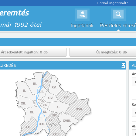
Eladná ingatlanát?
eremtés
 már 1992 óta!
Ingatlanok
Részletes keres
Árcsökkentett ingatlan:
0 db
Új megbízás:
0 db
3
EZKEDÉS
A
Ár
Sz
Al