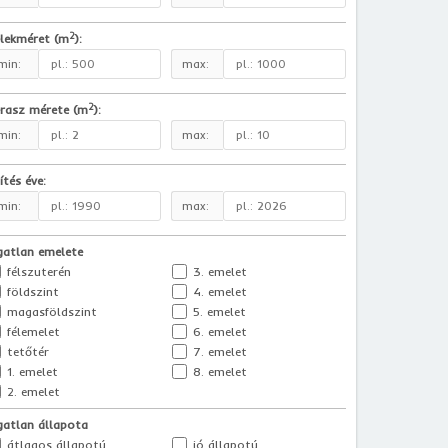
2
lekméret (m
):
min:
max:
2
rasz mérete (m
):
min:
max:
ítés éve:
min:
max:
gatlan emelete
félszuterén
3. emelet
földszint
4. emelet
magasföldszint
5. emelet
félemelet
6. emelet
tetőtér
7. emelet
1. emelet
8. emelet
2. emelet
gatlan állapota
átlagos állapotú
jó állapotú