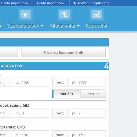
Eladó ingatlanok
Kiadó ingatlanok
Kedvenc ingatlanok
ő
Szolgáltatások
Állásajánlat
Kapcsolat
Frissített ingatlan:
0 db
4
LAPADATOK
:
min:
max:
millió Ft
ezer Ft
obák száma (db):
min:
max:
2
apterület (m
):
min:
max: