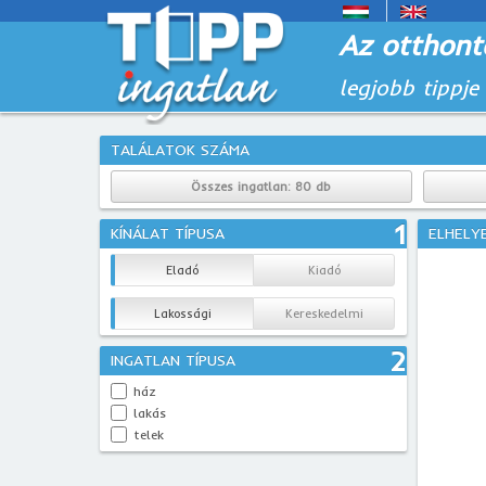
Az otthont
legjobb tippje
TALÁLATOK SZÁMA
Összes ingatlan:
80 db
1
KÍNÁLAT TÍPUSA
ELHELY
Eladó
Kiadó
Lakossági
Kereskedelmi
2
INGATLAN TÍPUSA
ház
lakás
telek