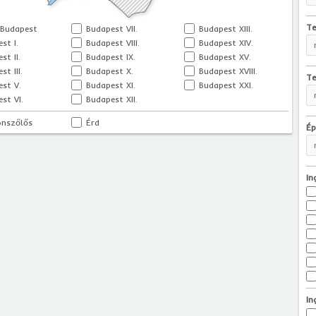
Te
 Budapest
Budapest VII.
Budapest XIII.
st I.
Budapest VIII.
Budapest XIV.
st II.
Budapest IX.
Budapest XV.
t III.
Budapest X.
Budapest XVIII.
Te
st V.
Budapest XI.
Budapest XXI.
st VI.
Budapest XII.
onszőlős
Érd
Ép
In
In