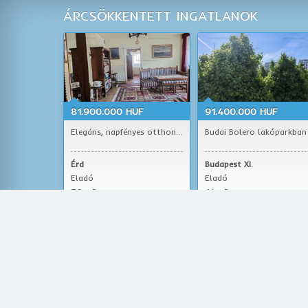
ÁRCSÖKKENTETT INGATLANOK
81.900.000 HUF
91.400.000 HUF
Elegáns, napfényes otthon...
Budai Bolero lakóparkban .
Érd
Budapest XI.
Eladó
Eladó
76 m2
41 m2
lakás
lakás
TippIngatlan a budapesti ingatlaniroda Eladó budapesti lakás
Mi segítünk abban, hogy Budapesten ingatlant vásároljon, h
Mindezt úgy, hogy jól jár. Hogy hogyan? Cégünk kizárólag bud