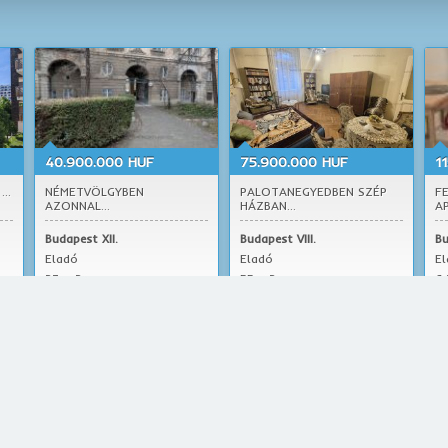
40.900.000 HUF
75.900.000 HUF
1
..
NÉMETVÖLGYBEN
PALOTANEGYEDBEN SZÉP
F
AZONNAL...
HÁZBAN...
A
Budapest XII.
Budapest VIII.
Bu
Eladó
Eladó
E
23 m2
55 m2
6
lakás
lakás
la
, ház Tippingatlan a budapesti ingatlaniroda Ingatlan, ház, lakás nevezzük b
ázba költözzön vagy lakásra tegyen szert. Legyen szó eladó budapesti lakás,
apesti ingatlanokkal foglalkozik. Kollégáink jól felkészültek eladó budapest