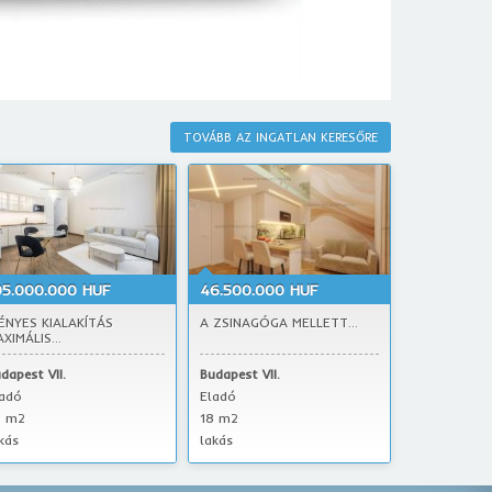
TOVÁBB AZ INGATLAN KERESŐRE
05.000.000 HUF
46.500.000 HUF
ÉNYES KIALAKÍTÁS
A ZSINAGÓGA MELLETT...
XIMÁLIS...
dapest VII.
Budapest VII.
ladó
Eladó
5 m2
18 m2
kás
lakás