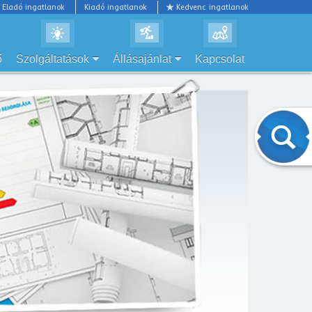
Eladó ingatlanok
Kiadó ingatlanok
Kedvenc ingatlanok
ő
Szolgáltatások
Állásajánlat
Kapcsolat