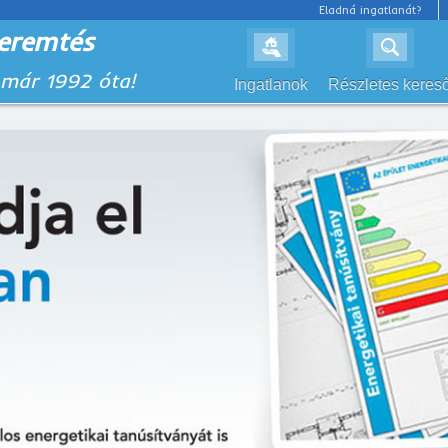
Eladná ingatlanát?
eremtés
 már 1992 óta!
Ingatlanok
Részletes keres