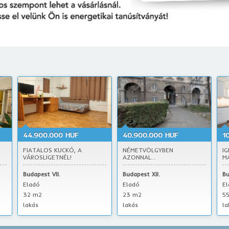
44.900.000 HUF
40.900.000 HUF
1
FIATALOS KUCKÓ, A
NÉMETVÖLGYBEN
IG
VÁROSLIGETNÉL!
AZONNAL...
MA
Budapest VII.
Budapest XII.
Bu
Eladó
Eladó
E
32 m2
23 m2
5
lakás
lakás
la