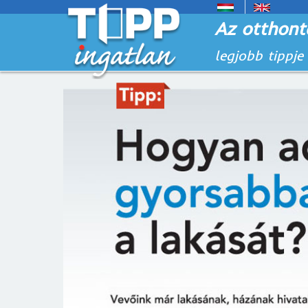
Az otthont
legjobb tippje