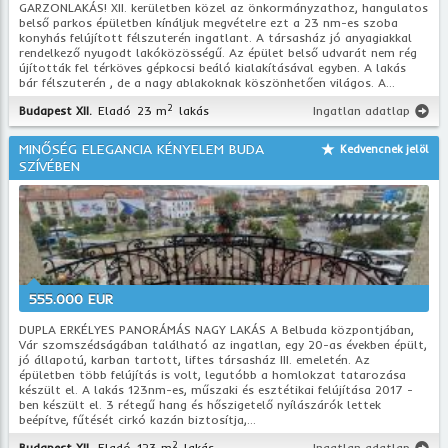
GARZONLAKÁS! XII. kerületben közel az önkormányzathoz, hangulatos
belső parkos épületben kínáljuk megvételre ezt a 23 nm-es szoba
konyhás felújított félszuterén ingatlant. A társasház jó anyagiakkal
rendelkező nyugodt lakóközösségű. Az épület belső udvarát nem rég
újították fel térköves gépkocsi beáló kialakításával egyben. A lakás
bár félszuterén , de a nagy ablakoknak köszönhetően világos. A...
2
Budapest XII.
Eladó
23 m
lakás
Ingatlan adatlap
MINŐSÉG ELEGANCIA KÉNYELEM BUDA
Kedvencnek jelöl
SZÍVÉBEN
555.000 EUR
DUPLA ERKÉLYES PANORÁMÁS NAGY LAKÁS A Belbuda központjában,
Vár szomszédságában található az ingatlan, egy 20-as években épült,
jó állapotú, karban tartott, liftes társasház III. emeletén. Az
épületben több felújítás is volt, legutóbb a homlokzat tatarozása
készült el. A lakás 123nm-es, műszaki és esztétikai felújítása 2017 -
ben készült el. 3 rétegű hang és hőszigetelő nyílászárók lettek
beépítve, fűtését cirkó kazán biztosítja,...
2
Budapest XII.
Eladó
123 m
lakás
Ingatlan adatlap