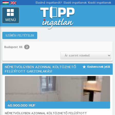
Eladná ingatlanát?
Eladó ingatlanok
Kiadó ingatlanok
MENÜ
SZŰRÉSI FELTÉTELEK
Budapest XII.
2
NÉMETVÖLGYBEN AZONNAL KÖLTÖZHETŐ
Kedvencnek jelöl
FELÚJÍTOTT GARZONLAKÁS!
40.900.000 HUF
NÉMETVÖLGYBEN AZONNAL KÖLTÖZHETŐ FELÚJÍTOTT