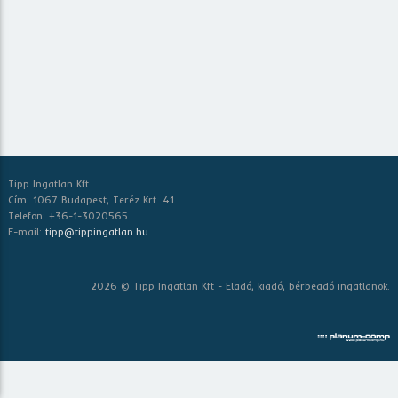
Tipp Ingatlan Kft
Cím: 1067 Budapest, Teréz Krt. 41.
Telefon: +36-1-3020565
E-mail:
tipp@tippingatlan.hu
2026 © Tipp Ingatlan Kft - Eladó, kiadó, bérbeadó ingatlanok.