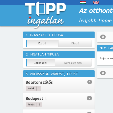
Az otthont
legjobb tippje
1. TRANZAKCIÓ TÍPUSA
0
Eladó
Kiadó
NEM TA
2. INGATLAN TÍPUSA
Sajnos ne
Lakossági
Kereskedelmi
0
3. VÁLASSZON VÁROST, TÍPUST
Balatonszőlős
1
telek
1
Budapest I.
2
lakás
2