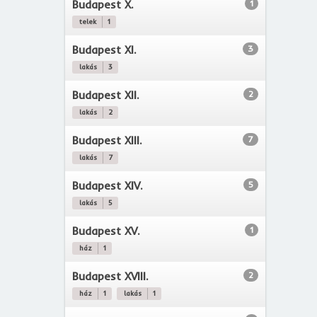
Budapest X.
1
telek
1
Budapest XI.
3
lakás
3
Budapest XII.
2
lakás
2
Budapest XIII.
7
lakás
7
Budapest XIV.
5
lakás
5
Budapest XV.
1
ház
1
Budapest XVIII.
2
ház
1
lakás
1