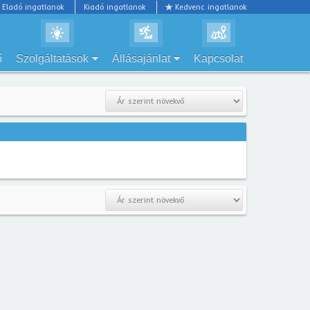
Eladó ingatlanok
Kiadó ingatlanok
Kedvenc ingatlanok
ő
Szolgáltatások
Állásajánlat
Kapcsolat