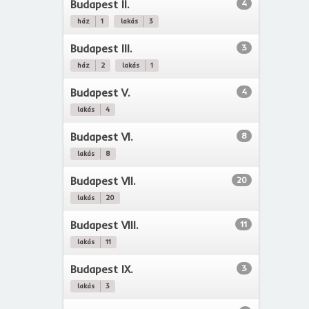
Budapest II.
4
ház
1
lakás
3
Budapest III.
3
ház
2
lakás
1
Budapest V.
4
lakás
4
Budapest VI.
8
lakás
8
Budapest VII.
20
lakás
20
Budapest VIII.
11
lakás
11
Budapest IX.
3
lakás
3