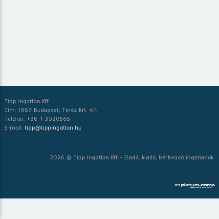
Tipp Ingatlan Kft
Cím: 1067 Budapest, Teréz Krt. 41.
Telefon: +36-1-3020565
E-mail:
tipp@tippingatlan.hu
2026 © Tipp Ingatlan Kft - Eladó, kiadó, bérbeadó ingatlanok.