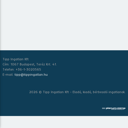
Tipp Ingatlan Kft
Cím: 1067 Budapest, Teréz Krt. 41.
Telefon: +36-1-3020565
E-mail:
tipp@tippingatlan.hu
2026 © Tipp Ingatlan Kft - Eladó, kiadó, bérbeadó ingatlanok.