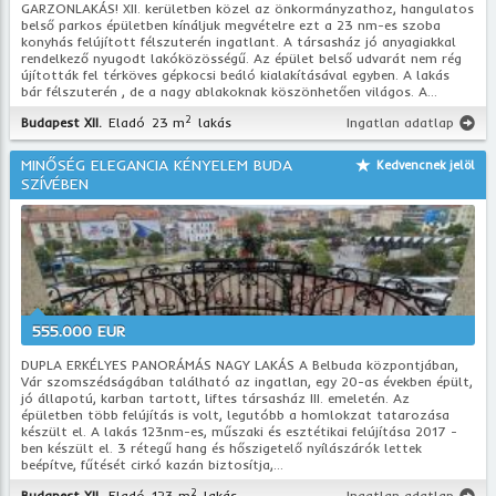
GARZONLAKÁS! XII. kerületben közel az önkormányzathoz, hangulatos
belső parkos épületben kínáljuk megvételre ezt a 23 nm-es szoba
konyhás felújított félszuterén ingatlant. A társasház jó anyagiakkal
rendelkező nyugodt lakóközösségű. Az épület belső udvarát nem rég
újították fel térköves gépkocsi beáló kialakításával egyben. A lakás
bár félszuterén , de a nagy ablakoknak köszönhetően világos. A...
2
Budapest XII.
Eladó
23 m
lakás
Ingatlan adatlap
MINŐSÉG ELEGANCIA KÉNYELEM BUDA
Kedvencnek jelöl
SZÍVÉBEN
555.000 EUR
DUPLA ERKÉLYES PANORÁMÁS NAGY LAKÁS A Belbuda központjában,
Vár szomszédságában található az ingatlan, egy 20-as években épült,
jó állapotú, karban tartott, liftes társasház III. emeletén. Az
épületben több felújítás is volt, legutóbb a homlokzat tatarozása
készült el. A lakás 123nm-es, műszaki és esztétikai felújítása 2017 -
ben készült el. 3 rétegű hang és hőszigetelő nyílászárók lettek
beépítve, fűtését cirkó kazán biztosítja,...
2
Budapest XII.
Eladó
123 m
lakás
Ingatlan adatlap