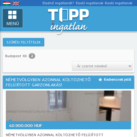
Eladná ingatlanát?
Eladó ingatlanok
Kiadó ingatlanok
MENÜ
SZŰRÉSI FELTÉTELEK
Budapest XII.
2
NÉMETVÖLGYBEN AZONNAL KÖLTÖZHETŐ
Kedvencnek jelöl
FELÚJÍTOTT GARZONLAKÁS!
40.900.000 HUF
NÉMETVÖLGYBEN AZONNAL KÖLTÖZHETŐ FELÚJÍTOTT