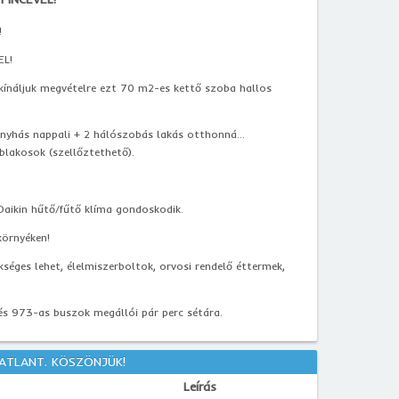
!
EL!
 kínáljuk megvételre ezt 70 m2-es kettő szoba hallos
konyhás nappali + 2 hálószobás lakás otthonná...
ablakosok (szellőztethető).
 Daikin hűtő/fűtő klíma gondoskodik.
környéken!
séges lehet, élelmiszerboltok, orvosi rendelő éttermek,
és 973-as buszok megállói pár perc sétára.
GATLANT. KÖSZÖNJÜK!
Leírás