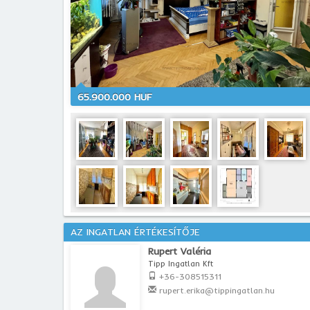
65.900.000 HUF
AZ INGATLAN ÉRTÉKESÍTŐJE
Rupert Valéria
Tipp Ingatlan Kft
+36-308515311
rupert.erika@tippingatlan.hu