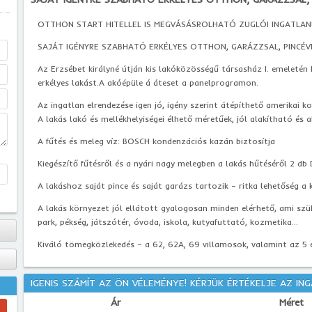
OTTHON START HITELLEL IS MEGVÁSÁSROLHATÓ ZUGLÓI INGATLAN
SAJÁT IGÉNYRE SZABHATÓ ERKÉLYES OTTHON, GARÁZZSAL, PINCÉV
Az Erzsébet királyné útján kis lakóközösségű társasház I. emeletén
erkélyes lakást.A akóépüle á áteset a panelprogramon.
Az ingatlan elrendezése igen jó, igény szerint átépíthető amerikai 
A lakás lakó és mellékhelyiségei élhető méretűek, jól alakítható és 
A fűtés és meleg víz: BOSCH kondenzációs kazán biztosítja
Kiegészítő fűtésről és a nyári nagy melegben a lakás hűtéséről 2 db
A lakáshoz saját pince és saját garázs tartozik – ritka lehetőség a 
A lakás környezet jól ellátott gyalogosan minden elérhető, ami szük
park, pékség, játszótér, óvoda, iskola, kutyafuttató, kozmetika...
Kiváló tömegközlekedés – a 62, 62A, 69 villamosok, valamint az 5 
IGENIS SZÁMÍT AZ ÖN VÉLEMÉNYE! KÉRJÜK ÉRTÉKELJE AZ IN
Ár
Méret