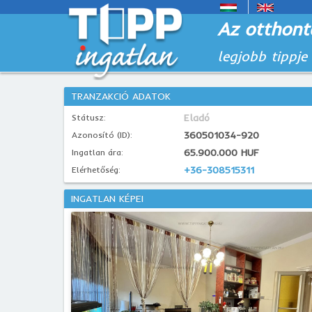
Az otthont
legjobb tippje
TRANZAKCIÓ ADATOK
Eladó
Státusz:
360501034-920
Azonosító (ID):
65.900.000 HUF
Ingatlan ára:
+36-308515311
Elérhetőség:
INGATLAN KÉPEI