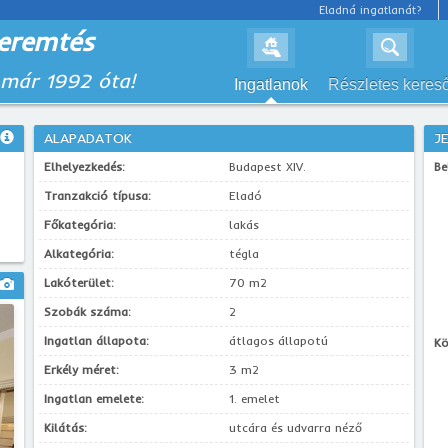
Eladná ingatlanát?
eremtés
 már 1992 óta!
Ingatlanok
Részletes keres
ALAPADATOK
J
Elhelyezkedés:
Budapest XIV.
Be
Tranzakció típusa:
Eladó
Főkategória:
lakás
Alkategória:
tégla
Lakóterület:
70 m2
Szobák száma:
2
Ingatlan állapota:
átlagos állapotú
Kö
Erkély méret:
3 m2
Ingatlan emelete:
1. emelet
Kilátás:
utcára és udvarra néző