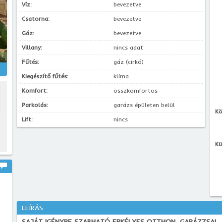
Víz:
bevezetve
Csatorna:
bevezetve
Gáz:
bevezetve
Villany:
nincs adat
Fűtés:
gáz (cirkó)
Kiegészítő fűtés:
klíma
Komfort:
összkomfortos
Parkolás:
garázs épületen belül
Kö
Lift:
nincs
Kü
LEÍRÁS
SAJÁT IGÉNYRE SZABHATÓ ERKÉLYES OTTHON, GARÁZZSAL, 