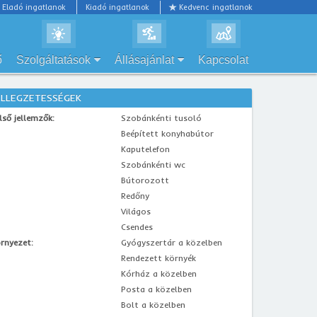
Eladó ingatlanok
Kiadó ingatlanok
Kedvenc ingatlanok
ő
Szolgáltatások
Állásajánlat
Kapcsolat
ELLEGZETESSÉGEK
lső jellemzők:
Szobánkénti tusoló
Beépített konyhabútor
Kaputelefon
Szobánkénti wc
Bútorozott
Redőny
Világos
Csendes
rnyezet:
Gyógyszertár a közelben
Rendezett környék
Kórház a közelben
Posta a közelben
Bolt a közelben