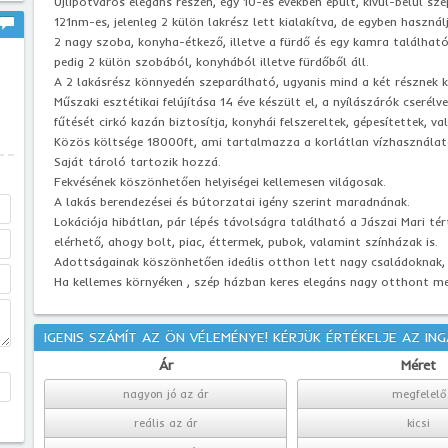
Újlipótváros elegáns részén, egy 10-es években épült, kívül-belül szé
121nm-es, jelenleg 2 külön lakrész lett kialakítva, de egyben használ
2 nagy szoba, konyha-étkező, illetve a fürdő és egy kamra találh
pedig 2 külön szobából, konyhából illetve fürdőből áll.
A 2 lakásrész könnyedén szeparálható, ugyanis mind a két résznek k
Műszaki esztétikai felújítása 14 éve készült el, a nyílászárók cseré
fűtését cirkó kazán biztosítja, konyhái felszereltek, gépesítettek, 
Közös költsége 18000ft, ami tartalmazza a korlátlan vízhasználato
Saját tároló tartozik hozzá.
Fekvésének köszönhetően helyiségei kellemesen világosak.
A lakás berendezései és bútorzatai igény szerint maradnának.
Lokációja hibátlan, pár lépés távolságra található a Jászai Mari t
elérhető, ahogy bolt, piac, éttermek, pubok, valamint színházak is.
Adottságainak köszönhetően ideális otthon lett nagy családoknak, t
Ha kellemes környéken , szép házban keres elegáns nagy otthont me
IGENIS SZÁMÍT AZ ÖN VÉLEMÉNYE! KÉRJÜK ÉRTÉKELJE AZ IN
Ár
Méret
nagyon jó az ár
megfelelő
reális az ár
kicsi