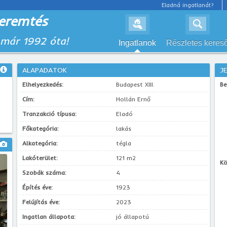
Eladná ingatlanát?
eremtés
 már 1992 óta!
Ingatlanok
Részletes keres
ALAPADATOK
J
Elhelyezkedés:
Budapest XIII.
Be
Cím:
Hollán Ernő
Tranzakció típusa:
Eladó
Főkategória:
lakás
Alkategória:
tégla
Lakóterület:
121 m2
Kö
Szobák száma:
4
Építés éve:
1923
Felújítás éve:
2023
Ingatlan állapota:
jó állapotú