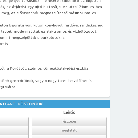
p és igényes társasház II. emeletén található az ingatlan.
ják, az átjárást egy ajtó biztosítja. Az utcai 71nm-es-ben
ató meg, az előszobából megközelíthető másik 50nm-es
ülön bejárata van, külön konyhával, fürdővel rendelkeznek.
lve lettek, modernizálták az elektromos és vízhálózatot,
valamint megszépültek a burkolatok is.
t is.
értől, a Körúttól, számos tömegközlekedési eszköz
öbb generációnak, vagy a nagy terek kedvelőinek is.
gtalálta.
GATLANT. KÖSZÖNJÜK!
Leírás
részletes
megfelelő