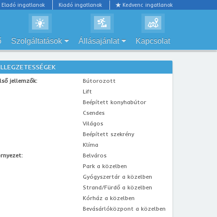
Eladó ingatlanok
Kiadó ingatlanok
Kedvenc ingatlanok
ő
Szolgáltatások
Állásajánlat
Kapcsolat
ELLEGZETESSÉGEK
lső jellemzők:
Bútorozott
Lift
Beépített konyhabútor
Csendes
Világos
Beépített szekrény
Klíma
rnyezet:
Belváros
Park a közelben
Gyógyszertár a közelben
Strand/Fürdő a közelben
Kórház a közelben
Bevásárlóközpont a közelben