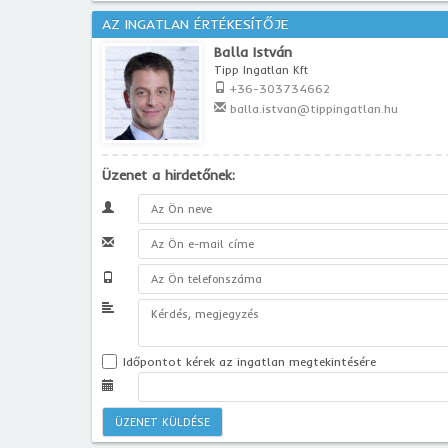
AZ INGATLAN ÉRTÉKESÍTŐJE
Balla István
Tipp Ingatlan Kft
+36-303734662
balla.istvan@tippingatlan.hu
Üzenet a hirdetőnek:
Időpontot kérek az ingatlan megtekintésére