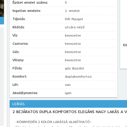
Épület emelet száma:
5
Ingatlan emelete:
2. emelet
Tájolás:
Dél-Nyugat
Kilátás:
utcára néző
Víz:
bevezetve
Csatorna:
bevezetve
Kö
Gáz:
bevezetve
Villany:
bevezetve
Fűtés:
gáz (kazán)
Komfort:
duplakomfortos
Lift:
van
Akadálymentes:
igen
LEÍRÁS
2 BEJÁRATOS DUPLA KOMFORTOS ELEGÁNS NAGY LAKÁS A V
-KÖNNYEDÉN 2 KÜLÖN LAKÁSSÁ ALAKÍTHATÓ-