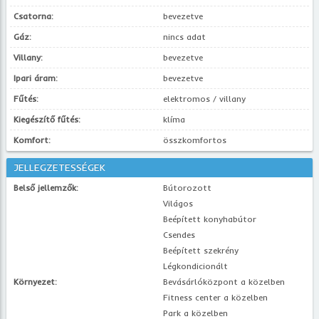
Csatorna:
bevezetve
Gáz:
nincs adat
Villany:
bevezetve
Ipari áram:
bevezetve
Fűtés:
elektromos / villany
Kiegészítő fűtés:
klíma
Komfort:
összkomfortos
JELLEGZETESSÉGEK
Belső jellemzők:
Bútorozott
Világos
Beépített konyhabútor
Csendes
Beépített szekrény
Légkondicionált
Környezet:
Bevásárlóközpont a közelben
Fitness center a közelben
Park a közelben