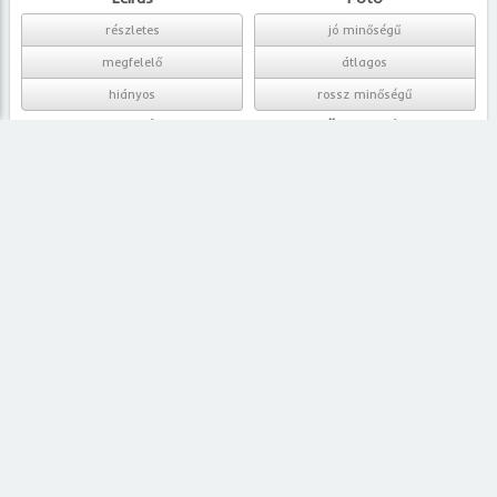
részletes
jó minőségű
megfelelő
átlagos
hiányos
rossz minőségű
Környék
Összegzés
szimpatikus
tetszik
közömbös
nem tetszik
nem szimpatikus
Tipp Ingatlan Kft
Cím: 1067 Budapest, Teréz Krt. 41.
Telefon: +36-1-3020565
E-mail:
tipp@tippingatlan.hu
2026 © Tipp Ingatlan Kft - Eladó, kiadó, bérbeadó ingatlanok.