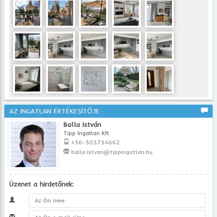
AZ INGATLAN ÉRTÉKESÍTŐJE
Balla István
Tipp Ingatlan Kft
+36-303734662
balla.istvan@tippingatlan.hu
Üzenet a hirdetőnek: