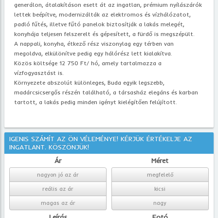
generálon, átalakításon esett át az ingatlan, prémium nyílászárók
lettek beépítve, modernizálták az elektromos és vízhálózatot,
padló fűtés, illetve fűtó panelok biztosítják a lakás melegét,
konyhája teljesen felszerelt és gépesített, a fürdő is megszépült.
A nappali, konyha, étkező rész viszonylag egy térben van
megoldva, elkülönítve pedig egy hálórész lett kialakítva.
Közös költsége 12 750 Ft/ hó, amely tartalmazza a
vízfogyasztást is.
Környezete abszolút különleges, Buda egyik legszebb,
madárcsicsergős részén található, a társasház elegáns és karban
tartott, a lakás pedig minden igényt kielégítően felújított.
IGENIS SZÁMÍT AZ ÖN VÉLEMÉNYE! KÉRJÜK ÉRTÉKELJE AZ
INGATLANT. KÖSZÖNJÜK!
Ár
Méret
nagyon jó az ár
megfelelő
reális az ár
kicsi
magas az ár
nagy
Leírás
Fotó