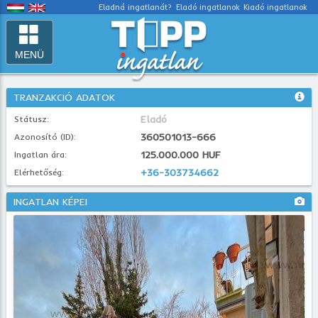
Eladná ingatlanát?
Eladó ingatlanok
Kiadó ingatlanok
MENÜ
TRANZAKCIÓ ADATOK
Eladó
Státusz:
360501013-666
Azonosító (ID):
125.000.000 HUF
Ingatlan ára:
+36-303734662
Elérhetőség:
INGATLAN KÉPEI