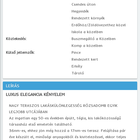
Csendes úton
Hegyvidék
Rendezett környék
Erdőhöz/Zöldövezethez közel
Iskola a közelben
Közlekedés:
Buszmegálló a Közelben
Komp a közelben
Külső jellemzők:
Pince
Rendezett kert
Erkély
Tároló
LEÍRÁS
LUXUS ELEGANCIA KÉNYELEM
NAGY TERASZOS LAKÁSKÜLÖNLEGESSÉG RÓZSADOMB EGYIK
LEGJOBB UTCÁJÁBAN
Az ingatlan egy 50-es években épült, tégla, kis lakóközösségű
társasház első emeletén található.
36nm-es, ehhez jön még hozzá a 17nm-es terasz. Felújítása pár
éve készült el, minőségi anyagokból és kivitelezéssel, ekkor teljes